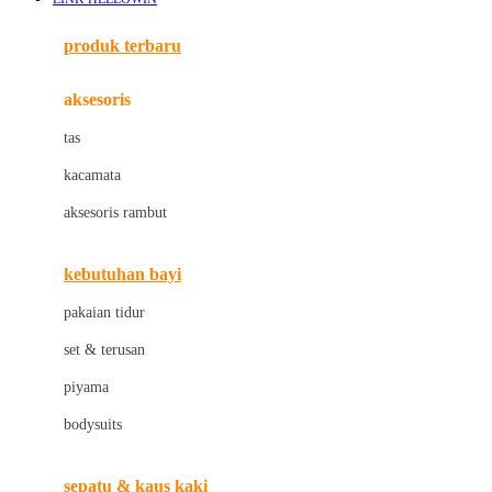
Azetabio
produk terbaru
B
aksesoris
Baabaasheepz
tas
Babiators
kacamata
Baby Dove
aksesoris rambut
Baby Jogger
Baby Rovega
kebutuhan bayi
Babybee
pakaian tidur
Banana Boat
set & terusan
Banz
piyama
Barbie
bodysuits
Beaba
Beauty Barn
sepatu & kaus kaki