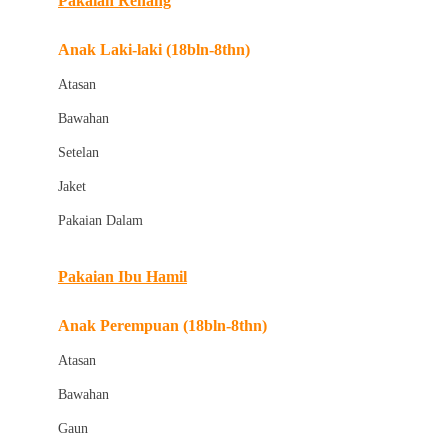
Pakaian Renang
Bumkins
Anak Laki-laki (18bln-8thn)
C
Atasan
Cetaphil
Bawahan
Chicco
Setelan
Childlife
Jaket
Clevamama
Pakaian Dalam
Cocolatte
Cottonseeds
Pakaian Ibu Hamil
Cozy N Safe
Anak Perempuan (18bln-8thn)
Crane
Atasan
Cybex
Bawahan
D
Gaun