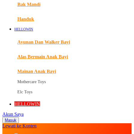
Moby
Bak Mandi
Momami
Handuk
Mothercare
HELLOWIN
Mustela
Ayunan Dan Walker Bayi
My Buddy Tag
My K
Alas Bermain Anak Bayi
N
Mainan Anak Bayi
Naif
Mothercare Toys
Nike
Elc Toys
Nordic Natural
HELLOWIN
Nuby
Akun Saya
Nuna
Masuk
Lewati ke Konten
O