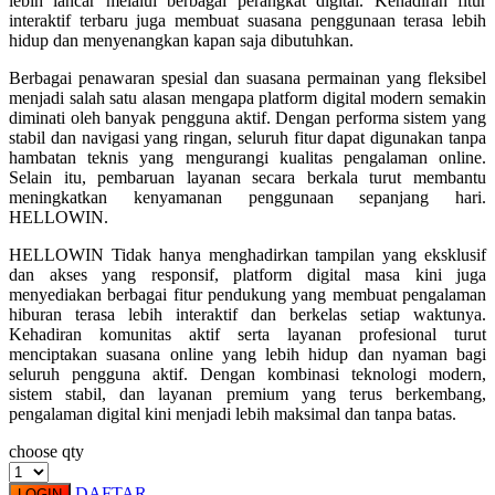
lebih lancar melalui berbagai perangkat digital. Kehadiran fitur
Squishmallows
interaktif terbaru juga membuat suasana penggunaan terasa lebih
Starbooks
hidup dan menyenangkan kapan saja dibutuhkan.
Stick-O
Berbagai penawaran spesial dan suasana permainan yang fleksibel
menjadi salah satu alasan mengapa platform digital modern semakin
Stokke
diminati oleh banyak pengguna aktif. Dengan performa sistem yang
stabil dan navigasi yang ringan, seluruh fitur dapat digunakan tanpa
Sudocrem
hambatan teknis yang mengurangi kualitas pengalaman online.
Selain itu, pembaruan layanan secara berkala turut membantu
Sumimo
meningkatkan kenyamanan penggunaan sepanjang hari.
HELLOWIN
.
Sunnylife
HELLOWIN
Tidak hanya menghadirkan tampilan yang eksklusif
Sun-Staches
dan akses yang responsif, platform digital masa kini juga
menyediakan berbagai fitur pendukung yang membuat pengalaman
Swimava
hiburan terasa lebih interaktif dan berkelas setiap waktunya.
Kehadiran komunitas aktif serta layanan profesional turut
T
menciptakan suasana online yang lebih hidup dan nyaman bagi
seluruh pengguna aktif. Dengan kombinasi teknologi modern,
Tommee Tippee
sistem stabil, dan layanan premium yang terus berkembang,
pengalaman digital kini menjadi lebih maksimal dan tanpa batas.
Trunki
choose qty
Tutti Bambini
DAFTAR
LOGIN