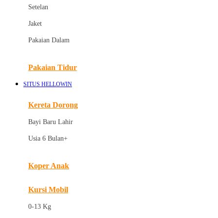
Dae Organics
Setelan
Docare
Jaket
Doona
Pakaian Dalam
Down To Earth
Drew
Pakaian Tidur
Dr. Brown's
SITUS HELLOWIN
E
Kereta Dorong
ELC
Bayi Baru Lahir
Ergobaby
Usia 6 Bulan+
Expert Care
Koper Anak
Ezyroller
Kursi Mobil
F
0-13 Kg
Felt So Sweet